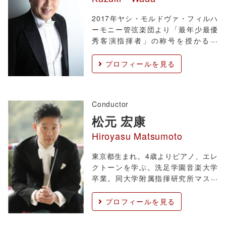
2017年ヤシ・モルドヴァ・フィルハ
ーモニー管弦楽団より「最年少最優
秀客演指揮者」の称号を授かる。
2015年ルーマニアで開催された第6
回ブカレスト国際指揮者コンクール
プロフィールを見る
にて準優勝を果たす。 2011年第31回
ブラジルロンドリーナ音楽祭におい
て優秀賞を受賞しオーケストラを指
Conductor
揮。 2
松元 宏康
Hiroyasu Matsumoto
東京都生まれ。4歳よりピアノ、エレ
クトーンを学ぶ。洗足学園音楽大学
卒業。同大学附属指揮研究所マスタ
ーコース修了。 2003年仙台フィルハ
ーモニー管弦楽団指揮研究員に、
プロフィールを見る
2006年には副指揮者に就任しプロ指
揮者としてのキャリアをスタートさ