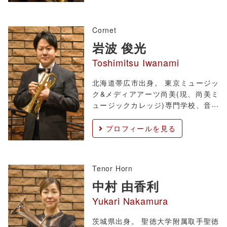
大澤健一、鈴木浩二の両氏に師事。
現在、フリーランスのテューバ奏者
Cornet
とし
岩波 俊光
Toshimitsu Iwanami
北海道帯広市出身。 東京ミュージッ
ク&メディアアーツ尚美(現、尚美ミ
ュージックカレッジ)専門学校、音楽
総合アカデミー学科卒業。 これまで
にトランペットを鈴木徹平、中島寛
プロフィールを見る
人、山本英司の各氏に、室内楽演奏
法を池田英三子氏に師事。 2019年、
2022年、浜松国際管楽器アカデミ
Tenor Horn
中村 由香利
Yukari Nakamura
茨城県出身。 聖徳大学附属取手聖徳