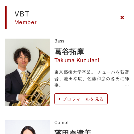
タ、『フィガロの
VBT
Member
Bass
葛谷拓摩
Takuma Kuzutani
東京藝術大学卒業。 チューバを荻野
晋、池田幸広、佐藤和彦の各氏に師
事。
プロフィールを見る
Cornet
蓬田奈津美