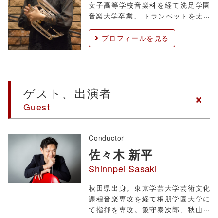
女子高等学校音楽科を経て洗足学園
音楽大学卒業。 トランペットを太田
聡、津堅直弘、高橋敦、アンドレ・
アンリの各氏に師事。 大学卒業後
プロフィールを見る
ALSOK女子儀仗隊ビバーチェにてプ
レイヤーおよびブラスセクションの
指導にあたる。 現在は各ブラスバン
ドでの演奏活動
ゲスト、出演者
Guest
Conductor
佐々木 新平
Shinnpei Sasaki
秋⽥県出⾝。東京学芸⼤学芸術⽂化
課程⾳楽専攻を経て桐朋学園⼤学に
て指揮を専攻。飯守泰次郎、秋⼭和