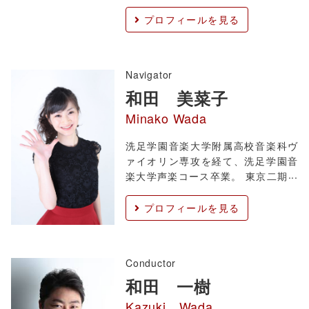
慶、⼩泉ひろしの各⽒に師事。その
後ヨーロッパ各地の国際指揮マスタ
プロフィールを見る
ークラスに選抜され、J.パヌラ、H.
アンドレシュク、M.ストリンガーら
巨匠たちの薫陶を受ける。2013 年よ
Navigator
りミュンヘン
和田 美菜子
Minako Wada
洗足学園音楽大学附属高校音楽科ヴ
ァイオリン専攻を経て、洗足学園音
楽大学声楽コース卒業。 東京二期会
オペラ研修所第62期マスタークラス
修了。東京二期会主催「二期会 新進
プロフィールを見る
声楽家の夕べ」出演。 オペラでは
『魔笛』ダーメI、『愛の妙薬』ジャ
ンネッタ、『ラ・ボエーム』ムゼッ
Conductor
タ、『フィガロの
和田 一樹
Kazuki Wada