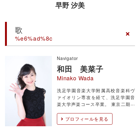
早野 汐美
歌
%e6%ad%8c
Navigator
和田 美菜子
Minako Wada
洗足学園音楽大学附属高校音楽科ヴ
ァイオリン専攻を経て、洗足学園音
楽大学声楽コース卒業。 東京二期会
オペラ研修所第62期マスタークラス
修了。東京二期会主催「二期会 新進
プロフィールを見る
声楽家の夕べ」出演。 オペラでは
『魔笛』ダーメI、『愛の妙薬』ジャ
ンネッタ、『ラ・ボエーム』ムゼッ