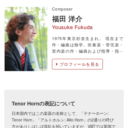
せた。2009年沖縄で新設された琉球
Composer
フィルハー
福田 洋介
Yousuke Fukuda
1975年東京杉並生まれ。 現在まで
作・編曲は独学。吹奏楽・管弦楽・
室内楽の作・編曲および指導・指揮
に力を注ぐ。 CDや楽譜を各社より多
数出版され、国内外で作品の評価が
プロフィールを見る
近年高まっている。 佐渡裕＆シエナ
WO、SEKAI NO OWARI、海上自衛
隊音楽隊などの作編曲担当としても
活
Tenor Hornの表記について
日本国内ではこの楽器の名称として、「テナーホーン:
Tenor Horn」「アルトホルン: Alto Horn」の2通りの呼び
方がありしばしば混乱を招いていますが、VBTでは英国で