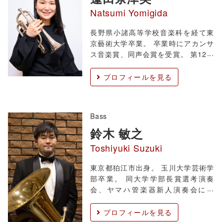
Natsumi Yomigida
長野県小諸高等学校音楽科を経て東
京藝術大学卒業。 卒業時にアカンサ
ス音楽賞、同声会賞を受賞。 第12回
チェジュ国際コンクール 金管5重奏
部門第1位、第2回愛知トランペット
プロフィールを見る
コンクール プロフェッショナル部門
第1位。 トランペットを神代修、上
田仁、閏間健太、栃本浩規、佐藤友
Bass
紀、古田俊
鈴木 敏之
Toshiyuki Suzuki
東京都狛江市出身。 玉川大学芸術学
部卒業。 同大学学部長賞選考演奏
会、ヤマハ管楽器新人演奏会に出
演。 第26回ハーヴィー・フィリップ
ス&チタテ・カガワ コンクール ソロ
プロフィールを見る
部門第1位。 これまでにテューバを