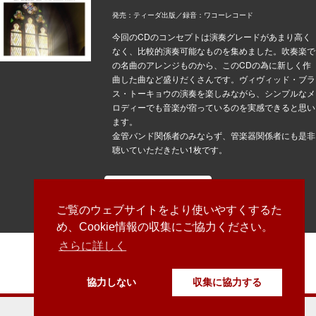
発売：ティーダ出版／録音：ワコーレコード
今回のCDのコンセプトは演奏グレードがあまり高く
なく、比較的演奏可能なものを集めました。吹奏楽で
の名曲のアレンジものから、このCDの為に新しく作
曲した曲など盛りだくさんです。ヴィヴィッド・ブラ
ス・トーキョウの演奏を楽しみながら、シンプルなメ
ロディーでも音楽が宿っているのを実感できると思い
ます。
金管バンド関係者のみならず、管楽器関係者にも是非
聴いていただきたい1枚です。
詳しくはこちら
ご覧のウェブサイトをより使いやすくするた
め、Cookie情報の収集にご協力ください。
さらに詳しく
vividbrass
@VividBrass
協力しない
収集に協力する
©2018 Vivid Brass Tokyo