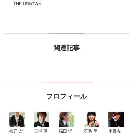
THE UNKOWN
関連記事
プロフィール
松元 宏
三浦 秀
福田 洋
石毛 里
小野寺