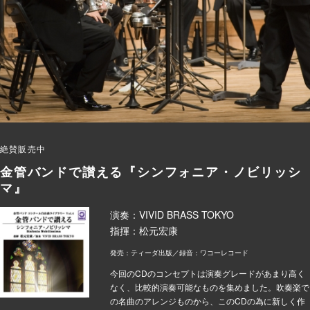
絶賛販売中
金管バンドで讃える『シンフォニア・ノビリッシ
マ』
演奏：VIVID BRASS TOKYO
指揮：松元宏康
発売：ティーダ出版／録音：ワコーレコード
今回のCDのコンセプトは演奏グレードがあまり高く
なく、比較的演奏可能なものを集めました。吹奏楽で
の名曲のアレンジものから、このCDの為に新しく作