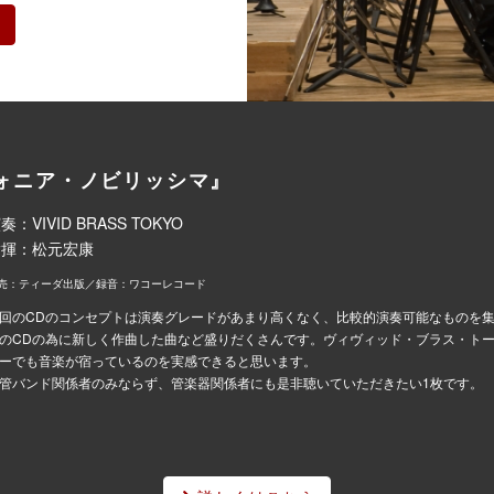
ら
ォニア・ノビリッシマ』
奏：VIVID BRASS TOKYO
指揮：松元宏康
売：ティーダ出版／録音：ワコーレコード
回のCDのコンセプトは演奏グレードがあまり高くなく、比較的演奏可能なものを
のCDの為に新しく作曲した曲など盛りだくさんです。ヴィヴィッド・ブラス・ト
ーでも音楽が宿っているのを実感できると思います。
管バンド関係者のみならず、管楽器関係者にも是非聴いていただきたい1枚です。