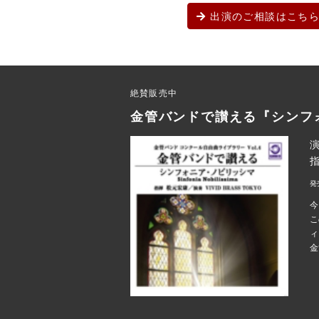
出演のご相談はこち
絶賛販売中
金管バンドで讃える『シンフ
演
発
今
こ
ィ
金