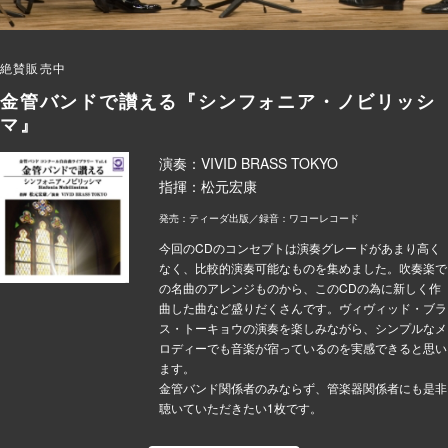
絶賛販売中
金管バンドで讃える『シンフォニア・ノビリッシ
マ』
演奏：VIVID BRASS TOKYO
指揮：松元宏康
発売：ティーダ出版／録音：ワコーレコード
今回のCDのコンセプトは演奏グレードがあまり高く
なく、比較的演奏可能なものを集めました。吹奏楽で
の名曲のアレンジものから、このCDの為に新しく作
曲した曲など盛りだくさんです。ヴィヴィッド・ブラ
ス・トーキョウの演奏を楽しみながら、シンプルなメ
ロディーでも音楽が宿っているのを実感できると思い
ます。
金管バンド関係者のみならず、管楽器関係者にも是非
聴いていただきたい1枚です。