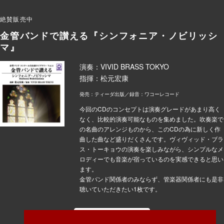
絶賛販売中
金管バンドで讃える『シンフォニア・ノビリッシ
マ』
演奏：VIVID BRASS TOKYO
指揮：松元宏康
発売：ティーダ出版／録音：ワコーレコード
今回のCDのコンセプトは演奏グレードがあまり高く
なく、比較的演奏可能なものを集めました。吹奏楽で
の名曲のアレンジものから、このCDの為に新しく作
曲した曲など盛りだくさんです。ヴィヴィッド・ブラ
ス・トーキョウの演奏を楽しみながら、シンプルなメ
ロディーでも音楽が宿っているのを実感できると思い
ます。
金管バンド関係者のみならず、管楽器関係者にも是非
聴いていただきたい1枚です。
詳しくはこちら