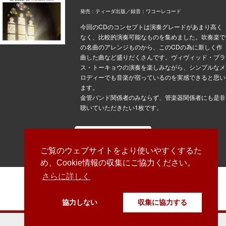
発売：ティーダ出版／録音：ワコーレコード
今回のCDのコンセプトは演奏グレードがあまり高く
なく、比較的演奏可能なものを集めました。吹奏楽で
の名曲のアレンジものから、このCDの為に新しく作
曲した曲など盛りだくさんです。ヴィヴィッド・ブラ
ス・トーキョウの演奏を楽しみながら、シンプルなメ
ロディーでも音楽が宿っているのを実感できると思い
ます。
金管バンド関係者のみならず、管楽器関係者にも是非
聴いていただきたい1枚です。
詳しくはこちら
ご覧のウェブサイトをより使いやすくするた
め、Cookie情報の収集にご協力ください。
さらに詳しく
vividbrass
@VividBrass
協力しない
収集に協力する
©2018 Vivid Brass Tokyo