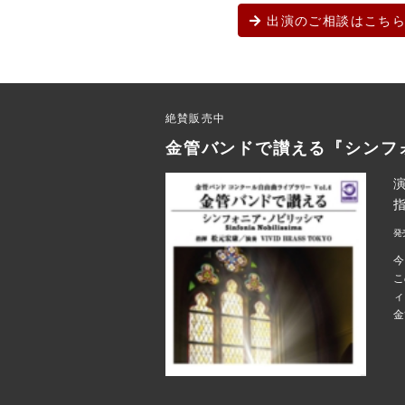
出演のご相談はこち
絶賛販売中
金管バンドで讃える『シンフ
演
発
今
こ
ィ
金