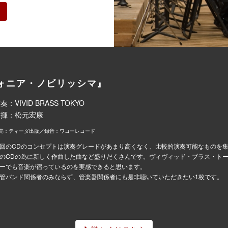
ら
ォニア・ノビリッシマ』
奏：VIVID BRASS TOKYO
指揮：松元宏康
売：ティーダ出版／録音：ワコーレコード
回のCDのコンセプトは演奏グレードがあまり高くなく、比較的演奏可能なものを
のCDの為に新しく作曲した曲など盛りだくさんです。ヴィヴィッド・ブラス・ト
ーでも音楽が宿っているのを実感できると思います。
管バンド関係者のみならず、管楽器関係者にも是非聴いていただきたい1枚です。