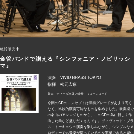
絶賛販売中
金管バンドで讃える『シンフォニア・ノビリッシ
マ』
演奏：VIVID BRASS TOKYO
指揮：松元宏康
発売：ティーダ出版／録音：ワコーレコード
今回のCDのコンセプトは演奏グレードがあまり高く
なく、比較的演奏可能なものを集めました。吹奏楽で
の名曲のアレンジものから、このCDの為に新しく作
曲した曲など盛りだくさんです。ヴィヴィッド・ブラ
ス・トーキョウの演奏を楽しみながら、シンプルなメ
ロディーでも音楽が宿っているのを実感できると思い