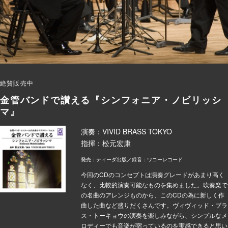
絶賛販売中
金管バンドで讃える『シンフォニア・ノビリッシ
マ』
演奏：VIVID BRASS TOKYO
指揮：松元宏康
発売：ティーダ出版／録音：ワコーレコード
今回のCDのコンセプトは演奏グレードがあまり高く
なく、比較的演奏可能なものを集めました。吹奏楽で
の名曲のアレンジものから、このCDの為に新しく作
曲した曲など盛りだくさんです。ヴィヴィッド・ブラ
ス・トーキョウの演奏を楽しみながら、シンプルなメ
ロディーでも音楽が宿っているのを実感できると思い